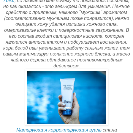
кожи
, по названию мне почему то показалось лосьоном,
но как оказалось - это гель-крем для умывания. Нежное
средство с приятным, немного "мужским" ароматом
(соответственно мужчинам тоже понравится), нежно
очищает кожу удаляя излишки кожного сала,
омертвевшие клетки и поверхностные загрязнения. В
его состав входит салициловая кислота, которая
является антисептиком и подсушивает воспаления;
кора белой ивы уменьшает работу сальных желез, тем
самым минимизируя появление жирного блеска; и масло
чайного дерева обладающее противомикробным
действием.
Матирующая корректирующая вуаль
стала