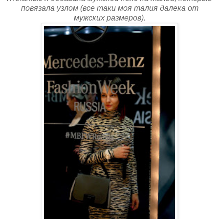
повязала узлом (все таки моя талия далека от
мужских размеров).