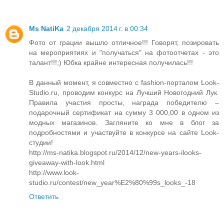
Ms NatiKa
2 декабря 2014 г. в 00:34
Фото от грации вышло отличное!!! Говорят, позировать
на мероприятиях и "получаться" на фотоотчетах - это
талант!!!;) Юбка крайне интересная получилась!!!
В данный момент, я совместно с fashion-порталом Look-
Studio.ru, проводим конкурс на Лучший Новогодний Лук.
Правила участия просты, награда победителю –
подарочный сертификат на сумму 3 000,00 в одном из
модных магазинов. Загляните ко мне в блог за
подробностями и участвуйте в конкурсе на сайте Look-
студии!
http://ms-natika.blogspot.ru/2014/12/new-years-ilooks-
giveaway-with-look.html
http://www.look-
studio.ru/contest/new_year%E2%80%99s_looks_-18
Ответить