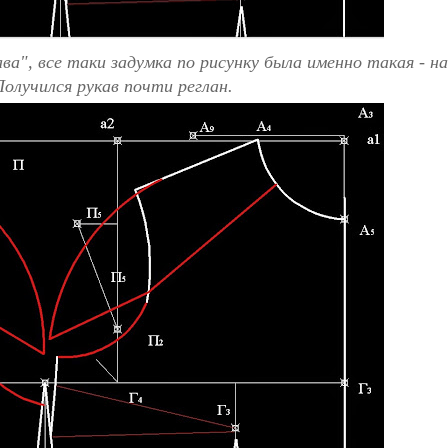
а", все таки задумка по рисунку была именно такая - н
олучился рукав почти реглан.