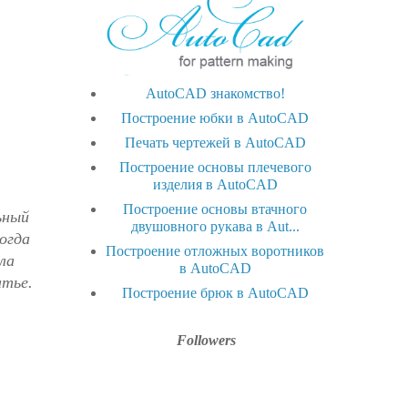
AutoCAD знакомство!
Построение юбки в AutoCAD
Печать чертежей в AutoCAD
Построение основы плечевого
изделия в AutoCAD
Построение основы втачного
ьный
двушовного рукава в Aut...
огда
Построение отложных воротников
ла
в AutoCAD
атье.
Построение брюк в AutoCAD
Followers