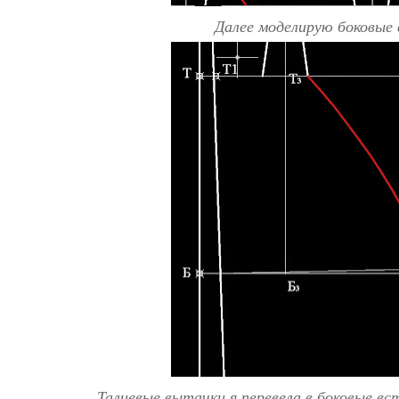
Далее моделирую боковые
Талиевые вытачки я перевела в боковые в