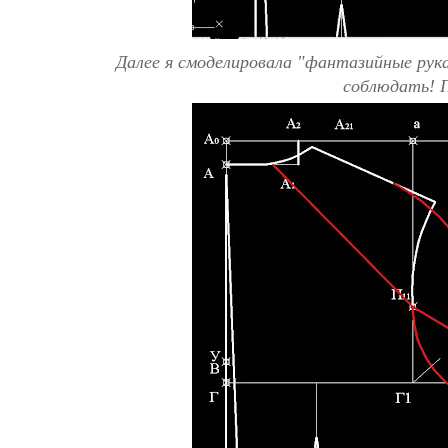
Далее я смоделировала "фантазийные рукав
соблюдать! П