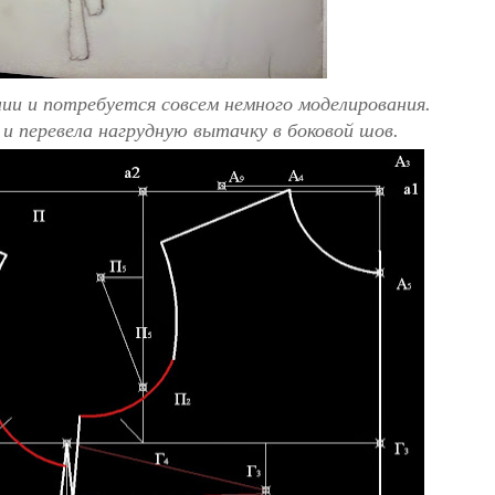
нии и потребуется совсем немного моделирования.
 и перевела нагрудную вытачку в боковой шов.