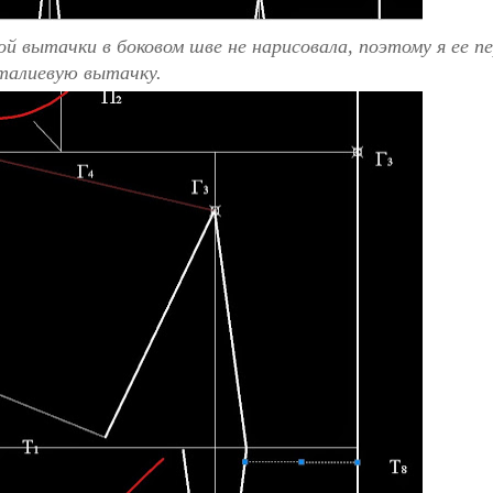
й вытачки в боковом шве не нарисовала, поэтому я ее пе
талиевую вытачку.