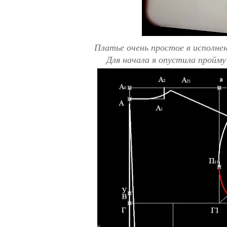
Платье очень простое в исполне
Для начала я опустила пройму