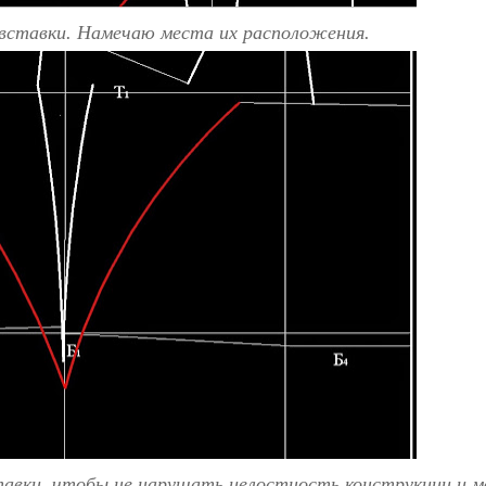
 вставки. Намечаю места их расположения.
ставки, чтобы не нарушать целостность конструкции и 