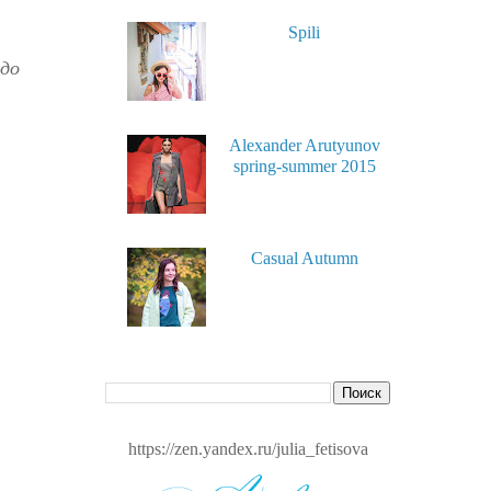
Spili
адо
Alexander Arutyunov
spring-summer 2015
Casual Autumn
https://zen.yandex.ru/julia_fetisova